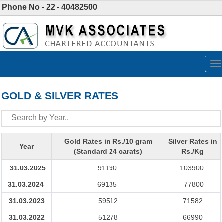
Phone No - 22 - 40482500
To
na
GOLD & SILVER RATES
Gold Rates in Rs./10 gram
Silver Rates in
Year
(Standard 24 carats)
Rs./Kg
31.03.2025
91190
103900
31.03.2024
69135
77800
31.03.2023
59512
71582
31.03.2022
51278
66990